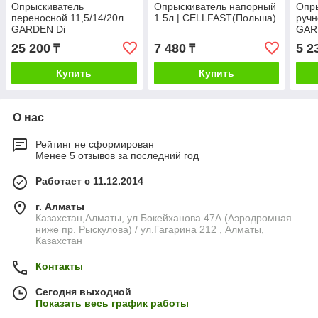
Опрыскиватель
Опрыскиватель напорный
Опры
переносной 11,5/14/20л
1.5л | CELLFAST(Польша)
ручн
GARDEN Di
GAR
Martino(Италия)
DiMa
25 200
7 480
5 2
₸
₸
Купить
Купить
О нас
Рейтинг не сформирован
Менее 5 отзывов за последний год
Работает с 11.12.2014
г. Алматы
Казахстан,Алматы, ул.Бокейханова 47А (Аэродромная
ниже пр. Рыскулова) / ул.Гагарина 212 , Алматы,
Казахстан
Контакты
Сегодня выходной
Показать весь график работы