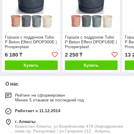
Горшок с поддоном Tubo
Горшок с поддоном Tubo
Горш
P Beton Effect DPOP300E |
P Beton Effect DPOP180E |
P Be
Prosperplast
Prosperplast
Pros
6 180
2 250
13 
₸
₸
Купить
Купить
О нас
Рейтинг не сформирован
Менее 5 отзывов за последний год
Работает с 11.12.2014
г. Алматы
Казахстан,Алматы, ул.Бокейханова 47А (Аэродромная
ниже пр. Рыскулова) / ул.Гагарина 212 , Алматы,