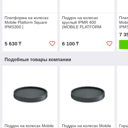
Платформа на колесах
Поддон на колесах
Пла
Mobile Platform Square
круглый IPMR 400
Mobi
IPMS300 |
(MOBILE PLATFORM
IPMS
Prosperplast(Польша)
ROUND) Prosperplast
Pros
7 3
5 630
6 100
₸
₸
Подобные товары компании
Поддон на колесах Mobile
Поддон на колесах Mobile
Горш