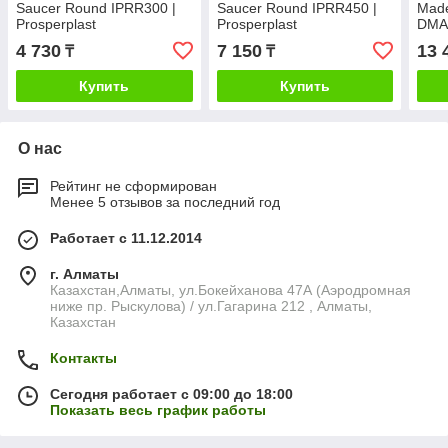
Saucer Round IPRR300 |
Saucer Round IPRR450 |
Mad
Prosperplast
Prosperplast
DMA
Pros
4 730
7 150
13 
₸
₸
Купить
Купить
О нас
Рейтинг не сформирован
Менее 5 отзывов за последний год
Работает с 11.12.2014
г. Алматы
Казахстан,Алматы, ул.Бокейханова 47А (Аэродромная
ниже пр. Рыскулова) / ул.Гагарина 212 , Алматы,
Казахстан
Контакты
Сегодня работает с 09:00 до 18:00
Показать весь график работы