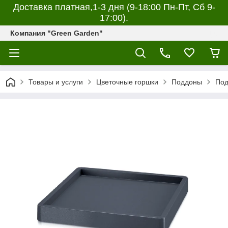
Доставка платная,1-3 дня (9-18:00 Пн-Пт, Сб 9-
17:00).
Компания "Green Garden"
Товары и услуги
Цветочные горшки
Поддоны
Под