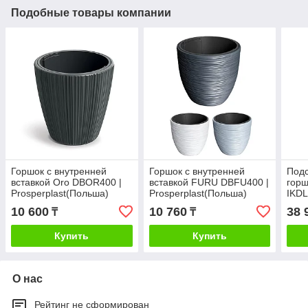
Подобные товары компании
Горшок с внутренней
Горшок с внутренней
Подс
вставкой Oro DBOR400 |
вставкой FURU DBFU400 |
горш
Prosperplast(Польша)
Prosperplast(Польша)
IKDL
(По
10 600
10 760
38 
₸
₸
Купить
Купить
О нас
Рейтинг не сформирован