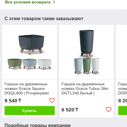
Все условия возврата
С этим товаром также заказывают
Горшок на деревянных
Горшок на деревянных
Горш
ножках Gracia Square
ножках Gracia Tubus Slim
ножк
DGQL400 | Prosperplast
DGTL240 Белый |
DGRL
Prosperplast
9 540
8 2
₸
6 520
₸
Купить
Подобные товары компании