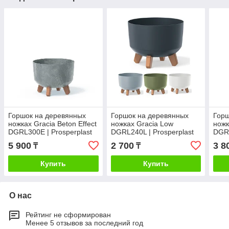
Горшок на деревянных
Горшок на деревянных
Горш
ножках Gracia Beton Effect
ножках Gracia Low
ножк
DGRL300E | Prosperplast
DGRL240L | Prosperplast
DGRL
Pros
5 900
2 700
3 8
₸
₸
Купить
Купить
О нас
Рейтинг не сформирован
Менее 5 отзывов за последний год