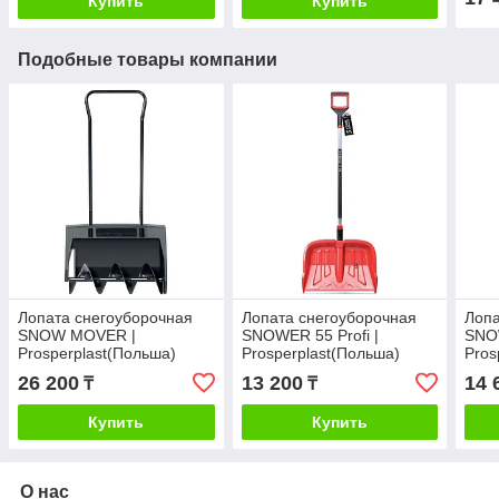
Купить
Купить
Подобные товары компании
Лопата снегоуборочная
Лопата снегоуборочная
Лопа
SNOW MOVER |
SNOWER 55 Profi |
SNOW
Prosperplast(Польша)
Prosperplast(Польша)
Pros
26 200
13 200
14 
₸
₸
Купить
Купить
О нас