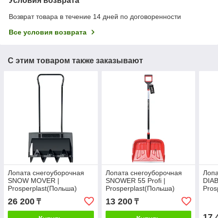
Условия возврата
Возврат товара в течение 14 дней по договоренности
Все условия возврата
С этим товаром также заказывают
Лопата снегоуборочная
Лопата снегоуборочная
Лопа
SNOW MOVER |
SNOWER 55 Profi |
DIAB
Prosperplast(Польша)
Prosperplast(Польша)
Pros
26 200
13 200
₸
₸
17 