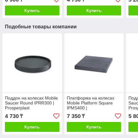
Купить
Купить
Подобные товары компании
Поддон на колесах Mobile
Платформа на колесах
Подд
Saucer Round IPRR300 |
Mobile Platform Square
Sauc
Prosperplast
IPMS400 |
Pros
Prosperplast(Польша)
4 730
7 350
5 8
₸
₸
Купить
Купить