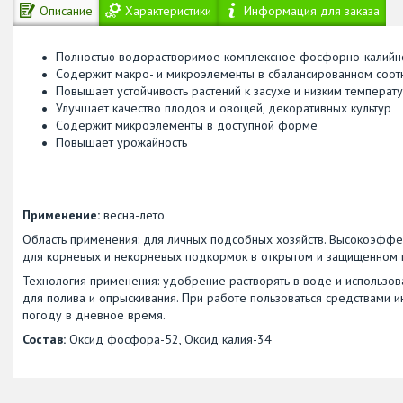
Описание
Характеристики
Информация для заказа
Полностью водорастворимое комплексное фосфорно-калий
Содержит макро- и микроэлементы в сбалансированном соо
Повышает устойчивость растений к засухе и низким температ
Улучшает качество плодов и овощей, декоративных культур
Содержит микроэлементы в доступной форме
Повышает урожайность
Применение:
весна-лето
Область применения: для личных подсобных хозяйств. Высокоэф
для корневых и некорневых подкормок в открытом и защищенном г
Технология применения: удобрение растворять в воде и использов
для полива и опрыскивания. При работе пользоваться средствами
погоду в дневное время.
Состав:
Оксид фосфора-52, Оксид калия-34