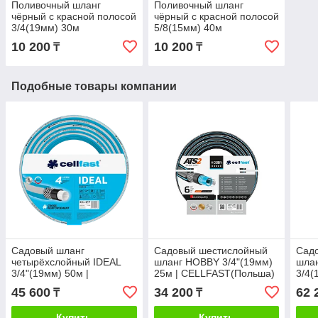
Поливочный шланг
Поливочный шланг
чёрный с красной полосой
чёрный с красной полосой
3/4(19мм) 30м
5/8(15мм) 40м
Производство
Производство
10 200
10 200
₸
₸
- Иран(Green Garden)
- Иран(Green Garden)
Подобные товары компании
Садовый шланг
Садовый шестислойный
Сад
четырёхслойный IDEAL
шланг HOBBY 3/4"(19мм)
шла
3/4"(19мм) 50м |
25м | CELLFAST(Польша)
3/4(
CELLFAST
CEL
45 600
34 200
62 
₸
₸
Купить
Купить