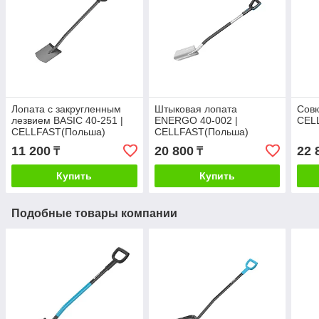
Лопата с закругленным
Штыковая лопата
Совк
лезвием BASIC 40-251 |
ENERGO 40-002 |
CEL
CELLFAST(Польша)
CELLFAST(Польша)
11 200
20 800
22 
₸
₸
Купить
Купить
Подобные товары компании