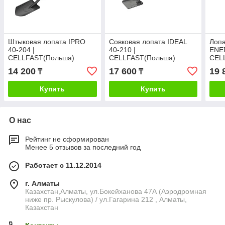
Штыковая лопата IPRO
Совковая лопата IDEAL
Лопа
40-204 |
40-210 |
ENE
CELLFAST(Польша)
CELLFAST(Польша)
CEL
14 200
17 600
19 
₸
₸
Купить
Купить
О нас
Рейтинг не сформирован
Менее 5 отзывов за последний год
Работает с 11.12.2014
г. Алматы
Казахстан,Алматы, ул.Бокейханова 47А (Аэродромная
ниже пр. Рыскулова) / ул.Гагарина 212 , Алматы,
Казахстан