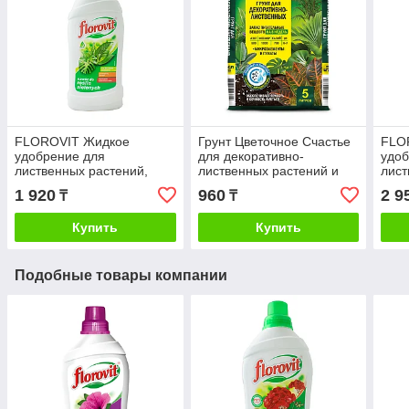
FLOROVIT Жидкое
Грунт Цветочное Счастье
FLO
удобрение для
для декоративно-
удоб
лиственных растений,
лиственных растений и
лист
550мл
пальм, 5 л | Фаско®
1 920
960
2 9
₸
₸
Москва
Купить
Купить
Подобные товары компании