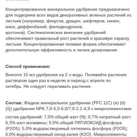
Концентрированное минеральное удобрение предназначено
для подкормки всех видов декоративных зеленых растений из
листьев (например, фикусов, драцен, шефлеров, синюх,
юкок, диффенбахий, филодендронов,
кротонов). Систематическое внесение удобрений
обеспечивает правильный рост растений и красивую окраску
листьев. Концентрированная гелевая форма обеспечивает
дополнительную эффективность и легкое дозирование.
Способ применения:
Внесите 10 мл удобрения на 2 л воды. Поливайте растения
раствором один раз в неделю в период с апреля по
октябрь. Не следует переливать растения.
Состав:
Жидкое минеральное удобрение (PFC 1(C) (я) (b)
(ii)) удобрение NPK 7,0-5,0-6,0/7,0-2,1-4,9 с микроэлементами
состав удобрений: 7,0% общий азот (N); 0,7% нитратный азот;
6,3% азот мочевины; 5,0% общий ПЯТИОКСИД фосфора
(Р2O5); 5,0% водорастворимый пятиокись фосфора (Р2O5);
6,0% водорастворимый оксид калия (K2О). Микроэлементы