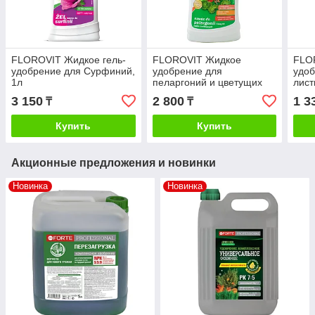
FLOROVIT Жидкое гель-
FLOROVIT Жидкое
FLO
удобрение для Сурфиний,
удобрение для
удоб
1л
пеларгоний и цветущих
лист
растений 1 л
250
3 150
2 800
1 3
₸
₸
Купить
Купить
Акционные предложения и новинки
Новинка
Новинка