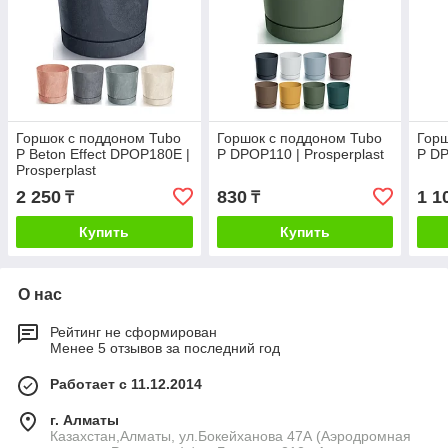
Горшок с поддоном Tubo
Горшок с поддоном Tubo
Горш
P Beton Effect DPOP180E |
P DPOP110 | Prosperplast
P DP
Prosperplast
2 250
830
1 1
₸
₸
Купить
Купить
О нас
Рейтинг не сформирован
Менее 5 отзывов за последний год
Работает с 11.12.2014
г. Алматы
Казахстан,Алматы, ул.Бокейханова 47А (Аэродромная