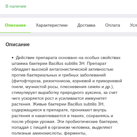
В наличии
Описание
Характеристики
Доставка
Оплата
Усл
Описание
Действие препарата основано на особых свойствах
штамма бактерии Bacillus subtilis 3Н. Препарат
обладает высокой антагонистической активностью
против бактериальных и грибных заболеваний
(фитофтороза, ризоктониоза, корневой и прикорневой
гнили, мучнистой росы, плесневения семян и др.),
стимулирует выработку природного ауксина, за счет
чего ускоряется рост и усиливается иммунитет
растения. Живые бактерии Bacillus subtilis 3Н,
содержащиеся в препарате, проникают внутрь
растения и накапливаются в тканях, сохраняясь и
после уборки урожая. Эти пробиотические бактерии,
попадая с пищей в организм человека, выделяют
полезные аминокислоты, ферменты,