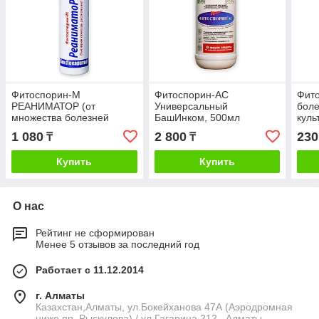
Фитоспорин-М
Фитоспорин-АС
Фито
РЕАНИМАТОР (от
Универсальный
боле
множества болезней
БашИнком, 500мл
куль
садовых культур)
1 080
2 800
230
₸
₸
БашИнком, 200мл
Купить
Купить
О нас
Рейтинг не сформирован
Менее 5 отзывов за последний год
Работает с 11.12.2014
г. Алматы
Казахстан,Алматы, ул.Бокейханова 47А (Аэродромная
ниже пр. Рыскулова) / ул.Гагарина 212 , Алматы,