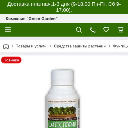
Доставка платная,1-3 дня (9-18:00 Пн-Пт, Сб 9-
17:00).
Компания "Green Garden"
Товары и услуги
Средства защиты растений
Фунгиц
Новинка