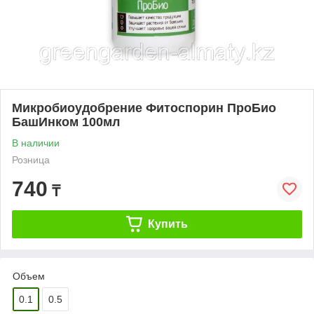
Микробиоудобрение Фитоспорин ПроБио
БашИнком 100мл
В наличии
Розница
740
₸
Купить
Объем
0.1
0.5