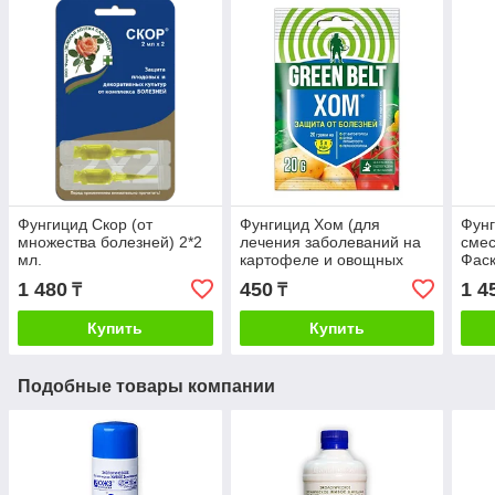
Фунгицид Скор (от
Фунгицид Хом (для
Фунг
множества болезней) 2*2
лечения заболеваний на
смес
мл.
картофеле и овощных
Фас
культур) 20г
1 480
450
1 4
₸
₸
Купить
Купить
Подобные товары компании