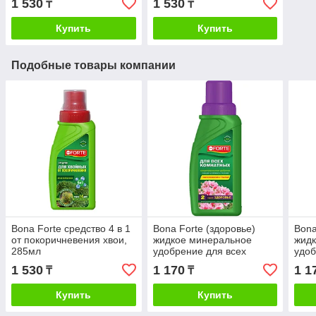
1 530
1 530
₸
₸
Купить
Купить
Подобные товары компании
Bona Forte средство 4 в 1
Bona Forte (здоровье)
Bona
от покоричневения хвои,
жидкое минеральное
жид
285мл
удобрение для всех
удоб
комнатных растений,
285
1 530
1 170
1 1
₸
₸
285мл
Купить
Купить