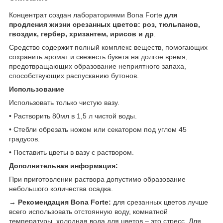
Концентрат создан лабораториями Bona Forte
для
продления жизни срезанных цветов: роз, тюльпанов,
гвоздик, гербер, хризантем, ирисов и др
.
Средство содержит полный комплекс веществ, помогающих
сохранить аромат и свежесть букета на долгое время,
предотвращающих образование неприятного запаха,
способствующих распусканию бутонов.
Использование
Использовать только чистую вазу.
• Растворить 80мл в 1,5 л чистой воды.
• Стебли обрезать ножом или секатором под углом 45
градусов.
• Поставить цветы в вазу с раствором.
Дополнительная информация:
При приготовлении раствора допустимо образование
небольшого количества осадка.
→ Рекомендация Bona Forte:
для срезанных цветов лучше
всего использовать отстоянную воду, комнатной
температуры, холодная вода для цветов – это стресс. Для