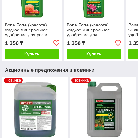
Bona Forte (красота)
Bona Forte (красота)
Bona
жидкое минеральное
жидкое минеральное
жид
удобрение для роз и
удобрение для
удоб
хризантем, 285мл
декоративно - цветущих
паль
1 350
1 350
1 3
₸
₸
растений, 285мл
Купить
Купить
Акционные предложения и новинки
Новинка
Новинка