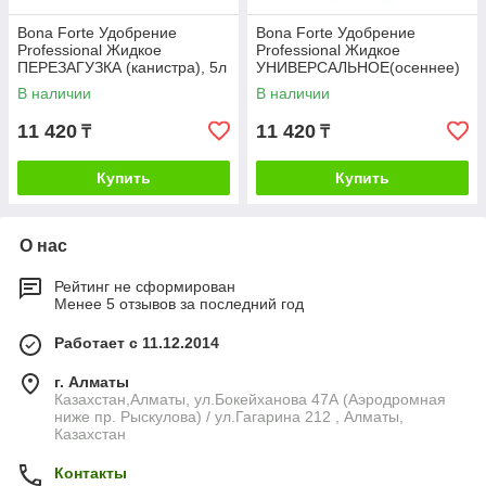
Bona Forte Удобрение
Bona Forte Удобрение
Professional Жидкое
Professional Жидкое
ПЕРЕЗАГУЗКА (канистра), 5л
УНИВЕРСАЛЬНОЕ(осеннее)
(канистра), 5л
В наличии
В наличии
11 420
11 420
₸
₸
Купить
Купить
О нас
Рейтинг не сформирован
Менее 5 отзывов за последний год
Работает с 11.12.2014
г. Алматы
Казахстан,Алматы, ул.Бокейханова 47А (Аэродромная
ниже пр. Рыскулова) / ул.Гагарина 212 , Алматы,
Казахстан
Контакты