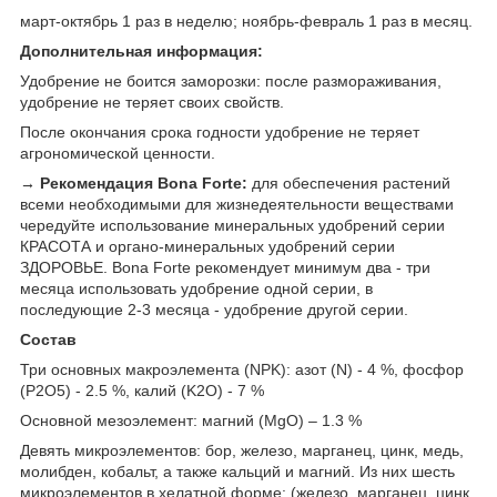
март-октябрь 1 раз в неделю; ноябрь-февраль 1 раз в месяц.
Дополнительная информация:
Удобрение не боится заморозки: после размораживания,
удобрение не теряет своих свойств.
После окончания срока годности удобрение не теряет
агрономической ценности.
→ Рекомендация Bona Forte:
для обеспечения растений
всеми необходимыми для жизнедеятельности веществами
чередуйте использование минеральных удобрений серии
КРАСОТА и органо-минеральных удобрений серии
ЗДОРОВЬЕ. Bona Forte рекомендует минимум два - три
месяца использовать удобрение одной серии, в
последующие 2-3 месяца - удобрение другой серии.
Состав
Три основных макроэлемента (NPK): азот (N) - 4 %, фосфор
(P2O5) - 2.5 %, калий (K2O) - 7 %
Основной мезоэлемент: магний (MgO) – 1.3 %
Девять микроэлементов: бор, железо, марганец, цинк, медь,
молибден, кобальт, а также кальций и магний. Из них шесть
микроэлементов в хелатной форме: (железо, марганец, цинк,