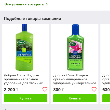
Все условия возврата
Подобные товары компании
Добрая Сила Жидкое
Добрая Сила Жидкое
Доб
органо-минеральное
органо-минеральное
орг
удобрение для хвойных
удобрение универсальное
удоб
растений, 1л
для всех комнатных и
луко
2 200
800
630
₸
₸
балконных растений,
250мл
Купить
Купить