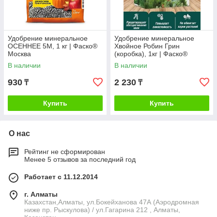
Удобрение минеральное
Удобрение минеральное
ОСЕННЕЕ 5M, 1 кг | Фаско®
Хвойное Робин Грин
Москва
(коробка), 1кг | Фаско®
Москва
В наличии
В наличии
930
2 230
₸
₸
Купить
Купить
О нас
Рейтинг не сформирован
Менее 5 отзывов за последний год
Работает с 11.12.2014
г. Алматы
Казахстан,Алматы, ул.Бокейханова 47А (Аэродромная
ниже пр. Рыскулова) / ул.Гагарина 212 , Алматы,