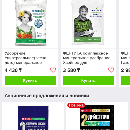
Удобрение
ФЕРТИКА Комплексное
ФЕР
Универсальное(весна-
минеральное удобрение
мин
лето) минеральное
Хвойное для
Газо
Террасол 5кг | Фаско
вечнозеленых (весна-
2,5к
4 430
3 580
2 9
₸
₸
лето), 2,5/5/10/25кг
Купить
Купить
Акционные предложения и новинки
Новинка