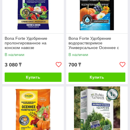
Bona Forte Удобрение
Bona Forte Удобрение
пролонгированное на
водорастворимое
конском навозе
Универсальное Осеннее с
Универсальное, 2кг
аминокислотами, 100г
В наличии
В наличии
3 080
700
₸
₸
Купить
Купить