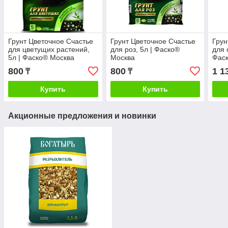
Грунт Цветочное Счастье
Грунт Цветочное Счастье
Грун
для цветущих растений,
для роз, 5л | Фаско®
для 
5л | Фаско® Москва
Москва
Фас
800
800
1 1
₸
₸
Купить
Купить
Акционные предложения и новинки