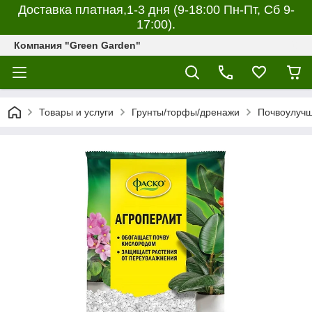
Доставка платная,1-3 дня (9-18:00 Пн-Пт, Сб 9-
17:00).
Компания "Green Garden"
Товары и услуги
Грунты/торфы/дренажи
Почвоулуч