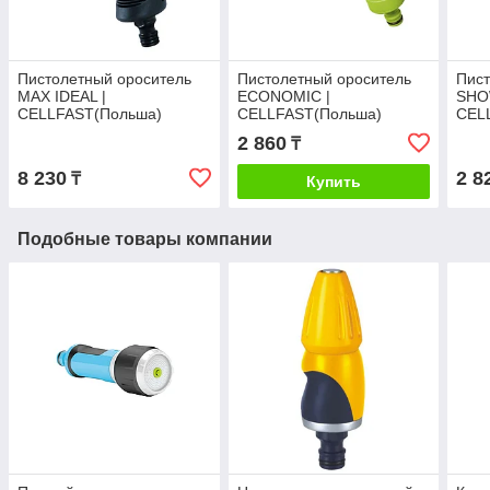
Пистолетный ороситель
Пистолетный ороситель
Пист
MAX IDEAL |
ECONOMIC |
SHO
CELLFAST(Польша)
CELLFAST(Польша)
CEL
2 860
₸
8 230
2 8
₸
Купить
Подобные товары компании