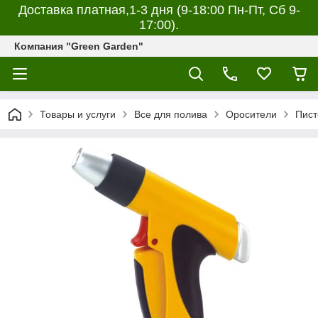
Доставка платная,1-3 дня (9-18:00 Пн-Пт, Сб 9-
17:00).
Компания "Green Garden"
Товары и услуги
Все для полива
Оросители
Пист