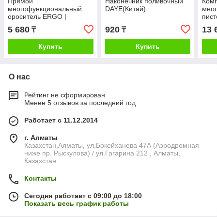
Прямой
Наконечник поливочный
Ком
многофункциональный
DAYE(Китай)
мно
ороситель ERGO |
пис
CELLFAST(Польша)
| C
5 680
920
13 
₸
₸
Купить
Купить
О нас
Рейтинг не сформирован
Менее 5 отзывов за последний год
Работает с 11.12.2014
г. Алматы
Казахстан,Алматы, ул.Бокейханова 47А (Аэродромная
ниже пр. Рыскулова) / ул.Гагарина 212 , Алматы,
Казахстан
Контакты
Сегодня работает с 09:00 до 18:00
Показать весь график работы