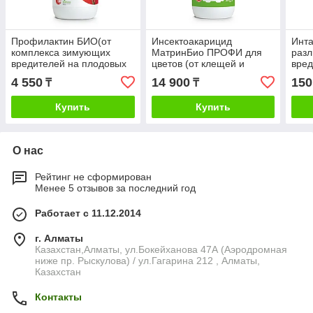
Профилактин БИО(от
Инсектоакарицид
Инта
комплекса зимующих
МатринБио ПРОФИ для
разл
вредителей на плодовых
цветов (от клещей и
вред
и ягодных культурах)
др.вредителей) Avgust,
Мос
4 550
14 900
150
₸
₸
Avgust, 500мл
450мл
Купить
Купить
О нас
Рейтинг не сформирован
Менее 5 отзывов за последний год
Работает с 11.12.2014
г. Алматы
Казахстан,Алматы, ул.Бокейханова 47А (Аэродромная
ниже пр. Рыскулова) / ул.Гагарина 212 , Алматы,
Казахстан
Контакты