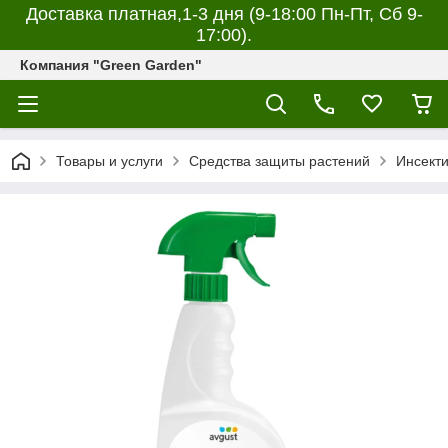
Доставка платная,1-3 дня (9-18:00 Пн-Пт, Сб 9-
17:00).
Компания "Green Garden"
Товары и услуги
Средства защиты растений
Инсекти