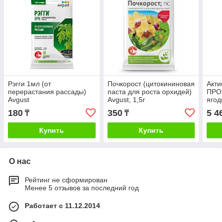
Рэгги 1мл (от
Почкорост (цитокининовая
Акти
перерастания рассады)
паста для роста орхидей)
ПРО
Avgust
Avgust, 1,5г
ягод
деко
180
350
5 4
₸
₸
Avgu
Купить
Купить
О нас
Рейтинг не сформирован
Менее 5 отзывов за последний год
Работает с 11.12.2014