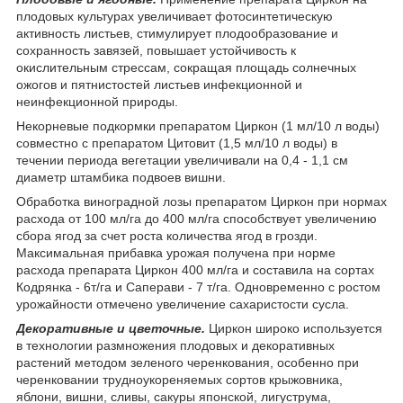
плодовых культурах увеличивает фотосинтетическую
активность листьев, стимулирует плодообразование и
сохранность завязей, повышает устойчивость к
окислительным стрессам, сокращая площадь солнечных
ожогов и пятнистостей листьев инфекционной и
неинфекционной природы.
Некорневые подкормки препаратом Циркон (1 мл/10 л воды)
совместно с препаратом Цитовит (1,5 мл/10 л воды) в
течении периода вегетации увеличивали на 0,4 - 1,1 см
диаметр штамбика подвоев вишни.
Обработка виноградной лозы препаратом Циркон при нормах
расхода от 100 мл/га до 400 мл/га способствует увеличению
сбора ягод за счет роста количества ягод в грозди.
Максимальная прибавка урожая получена при норме
расхода препарата Циркон 400 мл/га и составила на сортах
Кодрянка - 6т/га и Саперави - 7 т/га. Одновременно с ростом
урожайности отмечено увеличение сахаристости сусла.
Декоративные и цветочные.
Циркон широко используется
в технологии размножения плодовых и декоративных
растений методом зеленого черенкования, особенно при
черенковании трудноукореняемых сортов крыжовника,
яблони, вишни, сливы, сакуры японской, лигуструма,