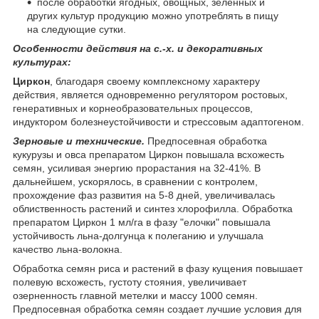
после обработки ягодных, овощных, зеленных и
других культур продукцию можно употреблять в пищу
на следующие сутки.
Особенности действия на с.-х. и декоративных
культурах:
Циркон
, благодаря своему комплексному характеру
действия, является одновременно регулятором ростовых,
генеративных и корнеобразовательных процессов,
индуктором болезнеустойчивости и стрессовым адаптогеном.
Зерновые и технические.
Предпосевная обработка
кукурузы и овса препаратом Циркон повышала всхожесть
семян, усиливая энергию прорастания на 32-41%. В
дальнейшем, ускорялось, в сравнении с контролем,
прохождение фаз развития на 5-8 дней, увеличивалась
облиственность растений и синтез хлорофилла. Обработка
препаратом Циркон 1 мл/га в фазу "елочки" повышала
устойчивость льна-долгунца к полеганию и улучшала
качество льна-волокна.
Обработка семян риса и растений в фазу кущения повышает
полевую всхожесть, густоту стояния, увеличивает
озерненность главной метелки и массу 1000 семян.
Предпосевная обработка семян создает лучшие условия для