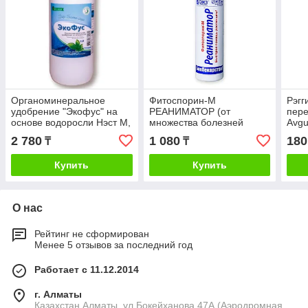
Органоминеральное
Фитоспорин-М
Рэгг
удобрение "Экофус" на
РЕАНИМАТОР (от
пере
основе водоросли Нэст М,
множества болезней
Avgu
500мл
садовых культур)
2 780
1 080
180
₸
₸
БашИнком, 200мл
Купить
Купить
О нас
Рейтинг не сформирован
Менее 5 отзывов за последний год
Работает с 11.12.2014
г. Алматы
Казахстан,Алматы, ул.Бокейханова 47А (Аэродромная