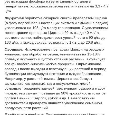
реутилизации фосфора из вегетативных органов в
генеративные. Урожайность зерна увеличивается на 3,3 - 4,7
ц/га.
Двукратная обработка сахарной свеклы препаратом Циркон
(в фазу первой пары настоящих листьев и смыкания рядков)
увеличивала на 108 ц/га массу корнеплодов. С увеличением
концентрации препарата Циркон с 20 мл/га до 40 мл/га,
соответственно, наблюдался рост урожайности с 90 ц/га до
133 ц/га, а выход сахара, возрастал с 17,2 ц до 20,8 ц/га.
Овощные.
Использование препарата Циркон на овощных
культурах при обработке семян, увеличивает на 13-18%
полевую всхожесть и густоту стояния растений, активирует
все физиолого-биохимические процессы. Опрыскивание
рассады после высадки и вегетирующих растений в период
бутонизации стимулирует цветение и плодообразование.
Например, у растений томата Циркон способствует
заложению как простых, так и полусложных кистей,
сокращает опадение завязей, увеличивает размер и массу
плодов, тем самым, повышая до 50% урожайность томатов
сортов Ранний, Оверлок, Дубок и др. Немаловажным
достоинством препарата является увеличение семенной
продуктивности растений.
Плодовые и ягодные.
Применение препарата Циркон на