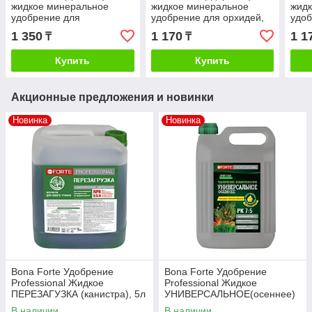
жидкое минеральное
жидкое минеральное
жид
удобрение для
удобрение для орхидей,
удоб
декоративно - цветущих
285мл
паль
1 350
1 170
1 1
₸
₸
растений, 285мл
Купить
Купить
Акционные предложения и новинки
Новинка
Новинка
Bona Forte Удобрение
Bona Forte Удобрение
Professional Жидкое
Professional Жидкое
ПЕРЕЗАГУЗКА (канистра), 5л
УНИВЕРСАЛЬНОЕ(осеннее)
(канистра), 5л
В наличии
В наличии