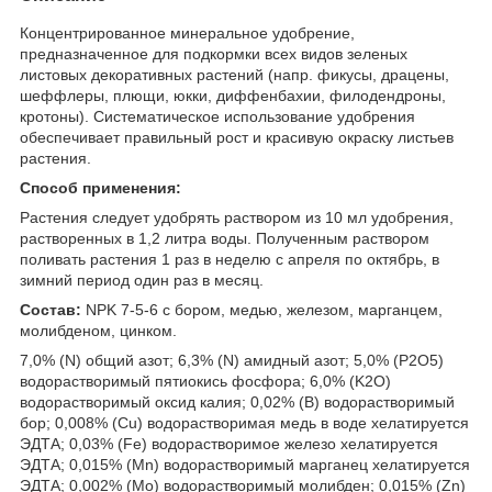
Концентрированное минеральное удобрение,
предназначенное для подкормки всех видов зеленых
листовых декоративных растений (напр. фикусы, драцены,
шеффлеры, плющи, юкки, диффенбахии, филодендроны,
кротоны). Систематическое использование удобрения
обеспечивает правильный рост и красивую окраску листьев
растения.
Способ применения:
Растения следует удобрять раствором из 10 мл удобрения,
растворенных в 1,2 литра воды. Полученным раствором
поливать растения 1 раз в неделю с апреля по октябрь, в
зимний период один раз в месяц.
Состав:
NPK 7-5-6 с бором, медью, железом, марганцем,
молибденом, цинком.
7,0% (N) общий азот; 6,3% (N) амидный азот; 5,0% (P2O5)
водорастворимый пятиокись фосфора; 6,0% (K2О)
водорастворимый оксид калия; 0,02% (B) водорастворимый
бор; 0,008% (Cu) водорастворимая медь в воде хелатируется
ЭДТА; 0,03% (Fe) водорастворимое железо хелатируется
ЭДТА; 0,015% (Mn) водорастворимый марганец хелатируется
ЭДТА; 0,002% (Mo) водорастворимый молибден; 0,015% (Zn)