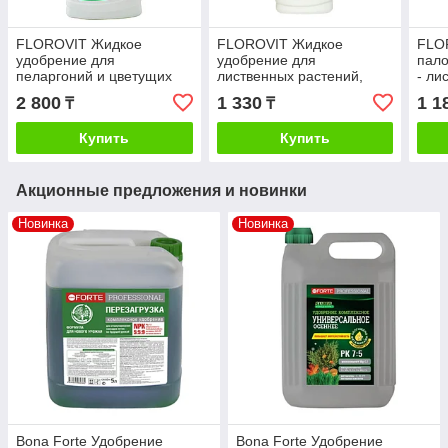
FLOROVIT Жидкое
FLOROVIT Жидкое
FLO
удобрение для
удобрение для
пало
пеларгоний и цветущих
лиственных растений,
- ли
растений 1 л
250мл
гр
2 800
1 330
1 1
₸
₸
Купить
Купить
Акционные предложения и новинки
Новинка
Новинка
Bona Forte Удобрение
Bona Forte Удобрение