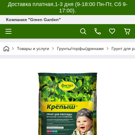
Доставка платная,1-3 дня (9-18:00 Пн-Пт, Сб 9-
17:00).
Компания "Green Garden"
Товары и услуги
Грунты/торфы/дренажи
Грунт для 