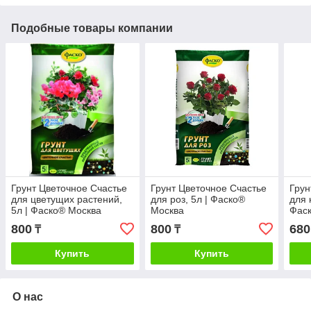
Подобные товары компании
Грунт Цветочное Счастье
Грунт Цветочное Счастье
Грун
для цветущих растений,
для роз, 5л | Фаско®
для 
5л | Фаско® Москва
Москва
Фас
800
800
680
₸
₸
Купить
Купить
О нас