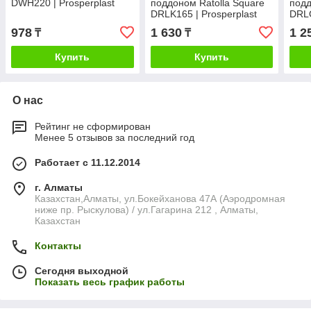
DWH220 | Prosperplast
поддоном Ratolla Square
подд
DRLK165 | Prosperplast
DRLO
978
1 630
1 2
₸
₸
Купить
Купить
О нас
Рейтинг не сформирован
Менее 5 отзывов за последний год
Работает с 11.12.2014
г. Алматы
Казахстан,Алматы, ул.Бокейханова 47А (Аэродромная
ниже пр. Рыскулова) / ул.Гагарина 212 , Алматы,
Казахстан
Контакты
Сегодня выходной
Показать весь график работы