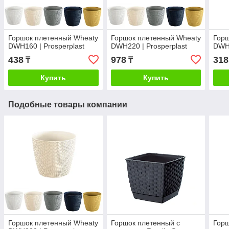
Горшок плетенный Wheaty
Горшок плетенный Wheaty
Горш
DWH160 | Prosperplast
DWH220 | Prosperplast
DWH1
438
978
318
₸
₸
Купить
Купить
Подобные товары компании
Горшок плетенный Wheaty
Горшок плетенный с
Горш