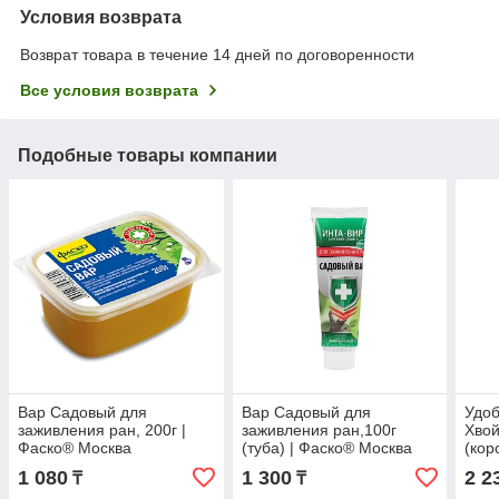
Условия возврата
Возврат товара в течение 14 дней по договоренности
Все условия возврата
Подобные товары компании
Вар Садовый для
Вар Садовый для
Удо
заживления ран, 200г |
заживления ран,100г
Хвой
Фаско® Москва
(туба) | Фаско® Москва
(кор
Мос
1 080
1 300
2 2
₸
₸