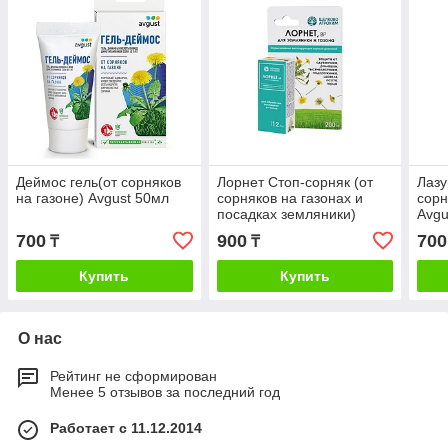
Деймос гель(от сорняков
Лорнет Стоп-сорняк (от
Лазу
на газоне) Avgust 50мл
сорняков на газонах и
сорн
посадках земляники)
Avgu
Щелково Агрохим, 12мл
700
900
700
₸
₸
Купить
Купить
О нас
Рейтинг не сформирован
Менее 5 отзывов за последний год
Работает с 11.12.2014