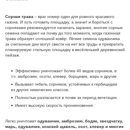
Сорная трава
– враг номер один для ровного красивого
газона. И хоть готовить площадку, а значит и бороться с
сорняками рекомендуется начинать заранее, многие сорные
семена попадают на почву до того момента, когда газонная
трава образует сплошной ковёр. Лёгкие семена одуванчика
за считанные дни могут свести на нет все труды и превратить
планируемую стильную площадку в весёленький деревенский
пейзаж.
Эффективно уничтожает более 40 видов сорняков, в
т.ч. амброзию, осоты, клевер, борщевик, марь и другие.
Вызывает гибель сорняков, устойчивых к гербицидам
из других химических классов.
Полностью разлагается в почве за период вегетации.
Имеет высокую скорость проникновения.
Легко уничтожит
одуванчик, амброзию, бодяк, звездчатку,
марь, одуванчик, конский щавель, осот, клевер и многие