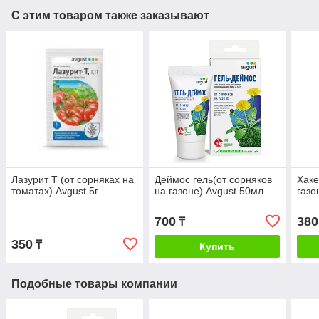
С этим товаром также заказывают
Лазурит Т (от сорняках на
Деймос гель(от сорняков
Хаке
томатах) Avgust 5г
на газоне) Avgust 50мл
газо
700
380
₸
350
₸
Купить
Подобные товары компании