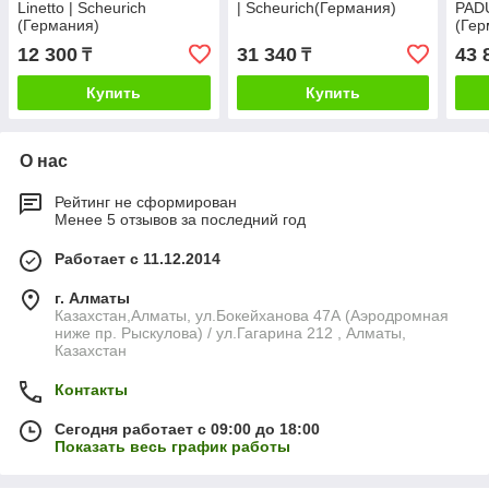
Linetto | Scheurich
| Scheurich(Германия)
PADU
(Германия)
(Гер
12 300
31 340
43 
₸
₸
Купить
Купить
О нас
Рейтинг не сформирован
Менее 5 отзывов за последний год
Работает с 11.12.2014
г. Алматы
Казахстан,Алматы, ул.Бокейханова 47А (Аэродромная
ниже пр. Рыскулова) / ул.Гагарина 212 , Алматы,
Казахстан
Контакты
Сегодня работает с 09:00 до 18:00
Показать весь график работы