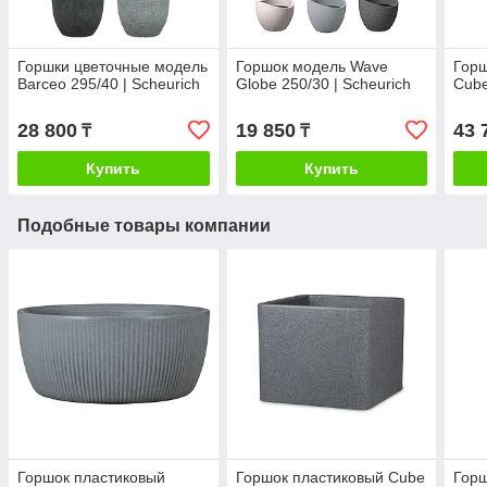
Горшки цветочные модель
Горшок модель Wave
Горш
Barceo 295/40 | Scheurich
Globe 250/30 | Scheurich
Cube
28 800
19 850
43 
₸
₸
Купить
Купить
Подобные товары компании
Горшок пластиковый
Горшок пластиковый Cube
Горш