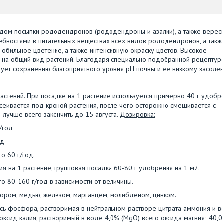
ом посыпки рододендронов (рододендроны и азалии), а также верес
ебностями в питательных веществах всех видов рододендронов, а так
обильное цветение, а также интенсивную окраску цветов. Высокое
 на общий вид растений. Благодаря специально подобранной рецептур
ует сохранению благоприятного уровня pH почвы и ее низкому засоле
астений. При посадке на 1 растение используется примерно 40 г удобр
еивается под кроной растения, после чего осторожно смешивается с
 лучше всего закончить до 15 августа.
Дозировка:
г/год
од
о 60 г/год.
я на 1 растение, групповая посадка 60-80 г удобрения на 1 м2.
о 80-160 г/год в зависимости от величины.
с бором, медью, железом, марганцем, молибденом, цинком.
кись фосфора, растворимая в нейтральном растворе цитрата аммония и 
оксид калия, растворимый в воде 4,0% (MgO) всего оксида магния; 40,