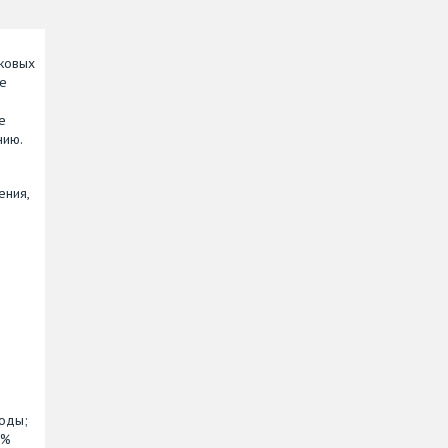
ковых
же
е
нию.
ения,
воды;
0%