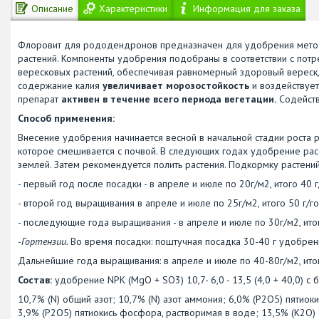
Описание
Характеристики
Информация для заказа
Флоровит для рододендронов предназначен для удобрения метод
растений. Компоненты удобрения подобраны в соответствии с потр
вересковых растений, обеспечивая равномерный здоровый вереск, 
содержание калия
увеличивает морозостойкость
и воздействует
препарат
активен в течение всего периода вегетации.
Содейств
Способ применения:
Внесение удобрения начинается весной в начальной стадии роста р
которое смешивается с почвой. В следующих годах удобрение расс
землей. Затем рекомендуется полить растения. Подкормку растений
- первый год после посадки - в апреле и июле по 20г/м2, итого 40 
- второй год выращивания в апреле и июле по 25г/м2, итого 50 г/г
- последующие года выращивания - в апреле и июле по 30г/м2, итог
-Гортензии.
Во время посадки: поштучная посадка 30-40 г удобрени
Дальнейшие года выращивания: в апреле и июле по 40-80г/м2, итог
Состав:
удобрение NPK (MgO + SO3) 10,7- 6,0 - 13,5 (4,0 + 40,0) 
10,7% (N) общий азот; 10,7% (N) азот аммония; 6,0% (P2O5) пятио
3,9% (P2O5) пятиокись фосфора, растворимая в воде; 13,5% (K2О) 