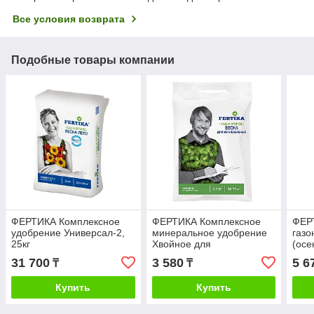
Все условия возврата
Подобные товары компании
ФЕРТИКА Комплексное
ФЕРТИКА Комплексное
ФЕР
удобрение Универсал-2,
минеральное удобрение
газо
25кг
Хвойное для
(осе
вечнозеленых (весна-
31 700
3 580
5 6
₸
₸
лето), 2,5/5/10/25кг
Купить
Купить