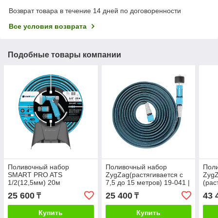
Возврат товара в течение 14 дней по договоренности
Все условия возврата
Подобные товары компании
Поливочный набор
Поливочный набор
Пол
SMART PRO ATS
ZygZag(растягивается c
ZygZ
1/2(12,5мм) 20м
7,5 до 15 метров) 19-041 |
(рас
+подвеска для шланга |
CELLFAST(Польша)
метр
25 600
25 400
43 
₸
₸
CELLFAST(Польша)
CEL
Купить
Купить