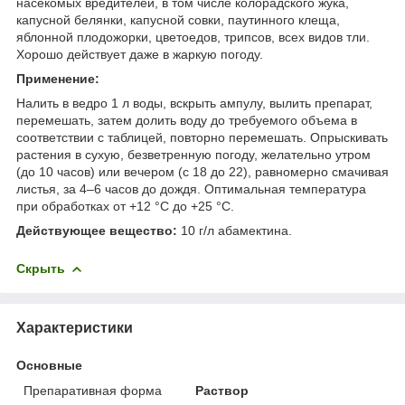
насекомых вредителей, в том числе колорадского жука,
капусной белянки, капусной совки, паутинного клеща,
яблонной плодожорки, цветоедов, трипсов, всех видов тли.
Хорошо действует даже в жаркую погоду.
Применение:
Налить в ведро 1 л воды, вскрыть ампулу, вылить пре­парат,
перемешать, затем долить воду до тре­буемого объема в
соответствии с таблицей, повторно перемешать. Опрыскивать
растения в су­хую, безветренную погоду, желательно утром
(до 10 часов) или вечером (с 18 до 22), рав­но­мер­но смачивая
листья, за 4–6 часов до дождя. Оп­ти­мальная температура
при обработках от +12 °С до +25 °С.
Действующее вещество:
10 г/л абамектина.
Скрыть
Характеристики
Основные
Препаративная форма
Раствор