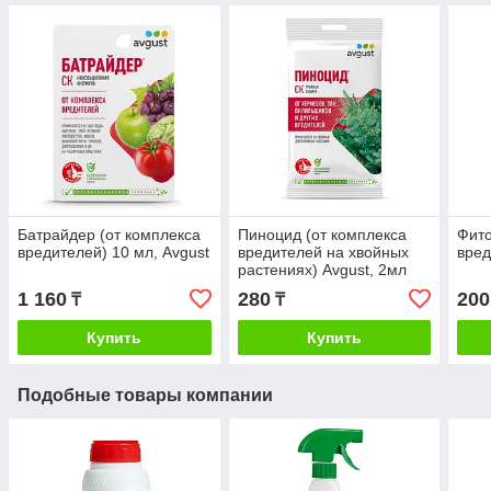
Батрайдер (от комплекса
Пиноцид (от комплекса
Фито
вредителей) 10 мл, Avgust
вредителей на хвойных
вред
растениях) Avgust, 2мл
1 160
280
200
₸
₸
Купить
Купить
Подобные товары компании