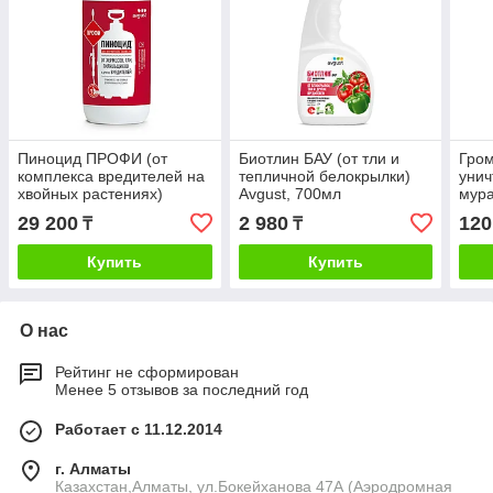
Пиноцид ПРОФИ (от
Биотлин БАУ (от тли и
Гром
комплекса вредителей на
тепличной белокрылки)
унич
хвойных растениях)
Avgust, 700мл
мура
Avgust, 500мл
муше
29 200
2 980
120
₸
₸
Садо
Купить
Купить
О нас
Рейтинг не сформирован
Менее 5 отзывов за последний год
Работает с 11.12.2014
г. Алматы
Казахстан,Алматы, ул.Бокейханова 47А (Аэродромная