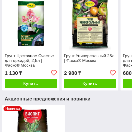
Грунт Цветочное Счастье
Грунт Универсальный 25л
Грун
для орхидей, 2,5л |
| Фаско® Москва
для 
Фаско® Москва
Фас
1 130
2 980
680
₸
₸
Купить
Купить
Акционные предложения и новинки
Новинка