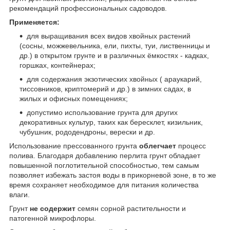
рекомендаций профессиональных садоводов.
Применяется:
для выращивания всех видов хвойных растений
(сосны, можжевельника, ели, пихты, туи, лиственницы и
др.) в открытом грунте и в различных ёмкостях - кадках,
горшках, контейнерах;
для содержания экзотических хвойных ( араукарий,
тиссовников, криптомерий и др.) в зимних садах, в
жилых и офисных помещениях;
допустимо использование грунта для других
декоративных культур, таких как бересклет, кизильник,
чубушник, рододендроны, верески и др.
Использование прессованного грунта
облегчает
процесс
полива. Благодаря добавлению перлита грунт обладает
повышенной поглотительной способностью, тем самым
позволяет избежать застоя воды в прикорневой зоне, в то же
время сохраняет необходимое для питания количества
влаги.
Грунт
не содержит
семян сорной растительности и
патогенной микрофлоры.