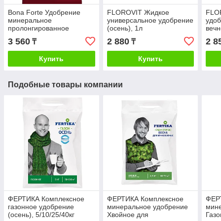
Bona Forte Удобрение
FLOROVIT Жидкое
FLO
минеральное
универсальное удобрение
удоб
пролонгированное
(осень), 1л
вечн
универсальное с
3 560
2 880
2 8
₸
₸
биодоступным
кремнием(лето-
Купить
Купить
осень),2,5кг
Подобные товары компании
ФЕРТИКА Комплексное
ФЕРТИКА Комплексное
ФЕР
газонное удобрение
минеральное удобрение
мин
(осень), 5/10/25/40кг
Хвойное для
Газо