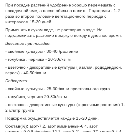
При посадке растений удобрение хорошо перемешать с
посадочной яме, а после обильно полить. Подкормки - 1-2
раза во второй половине вегетационного периода с
интервалом 15-20 дней.
Применять в сухом виде, не растворяя в воде. Не
подкармливать растение в жаркую погоду в дневное время.
Внесение при посадке:
- хвойные культуры - 30-40г/растение
- голубика , черника - 20-30г/кв. м
- цветочно - декоративные культуры ( азалия, рододендрон,
вереск) - 40-50г/кв. м
Подкормки:
- хвойные культуры - 25-30г/кв. м приствольного круга
- голубика, черника 20-30г/кв. м
- цветочно - декоративные культуры (горшечные растения) 1-
2 г/литр грунта
Подкормка осуществляется каждые 15-20 дней.
Состав(%):
азот-7,2, азот аммиачный-6,4, азот
нитратный-0,8,фосфор-12,1, калий-21, сера-37, магний-4,4,