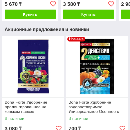
вечнозеленых (весна-
2,5к
5 670
3 580
2 9
₸
₸
лето), 2,5/5/10/25кг
Купить
Купить
Акционные предложения и новинки
Новинка
Bona Forte Удобрение
Bona Forte Удобрение
пролонгированное на
водорастворимое
конском навозе
Универсальное Осеннее с
Универсальное, 2кг
аминокислотами, 100г
В наличии
В наличии
3 080
700
₸
₸