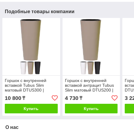
Подобные товары компании
Горшок с внутренней
Горшок с внутренней
Горш
вставкой Tubus Slim
вставкой антрацит Tubus
вста
матовый DTUS300 |
Slim матовый DTUS200 |
DTUS
Prosperplast
Prosperplast
10 800
4 730
3 2
₸
₸
Купить
Купить
О нас