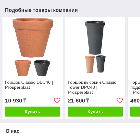
Подобные товары компании
Горшок Classic DBC46 |
Горшок высокий Classic
Горш
Prosperplast
Tower DPC48 |
под
Prosperplast
| Pr
10 930
21 600
460
₸
₸
Купить
Купить
О нас