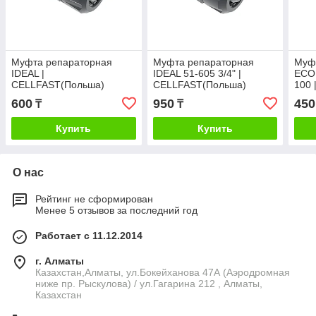
Муфта репараторная
Муфта репараторная
Муф
IDEAL |
IDEAL 51-605 3/4" |
ECON
CELLFAST(Польша)
CELLFAST(Польша)
100 
600
950
450
₸
₸
Купить
Купить
О нас
Рейтинг не сформирован
Менее 5 отзывов за последний год
Работает с 11.12.2014
г. Алматы
Казахстан,Алматы, ул.Бокейханова 47А (Аэродромная
ниже пр. Рыскулова) / ул.Гагарина 212 , Алматы,
Казахстан