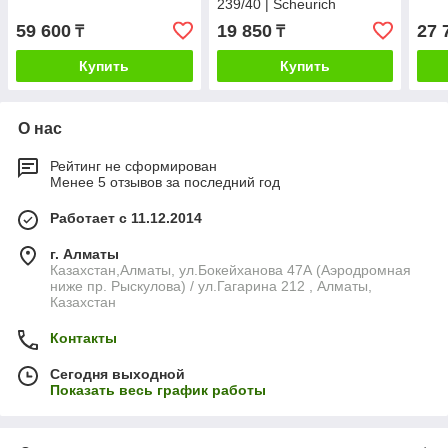
239/40 | Scheurich
59 600
19 850
27 
₸
₸
Купить
Купить
О нас
Рейтинг не сформирован
Менее 5 отзывов за последний год
Работает с 11.12.2014
г. Алматы
Казахстан,Алматы, ул.Бокейханова 47А (Аэродромная
ниже пр. Рыскулова) / ул.Гагарина 212 , Алматы,
Казахстан
Контакты
Сегодня выходной
Показать весь график работы