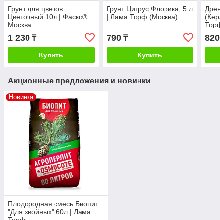
Грунт для цветов
Грунт Цитрус Флорика, 5 л
Дрен
Цветочный 10л | Фаско®
| Лама Торф (Москва)
(Кер
Москва
Торф
1 230
790
820
₸
₸
Купить
Купить
Акционные предложения и новинки
Новинка
Плодородная смесь Биопит
"Для хвойных" 60л | Лама
Торф