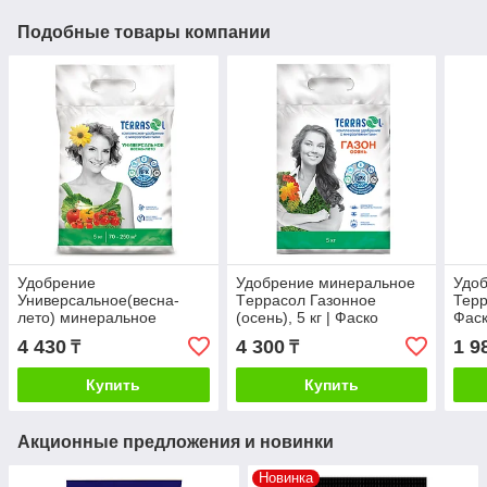
Подобные товары компании
Удобрение
Удобрение минеральное
Удо
Универсальное(весна-
Tеррасол Газонное
Терр
лето) минеральное
(осень), 5 кг | Фаско
Фас
Террасол 5кг | Фаско
4 430
4 300
1 9
₸
₸
Купить
Купить
Акционные предложения и новинки
Новинка