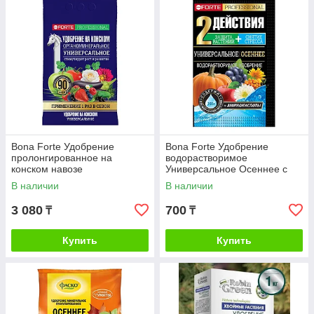
Bona Forte Удобрение
Bona Forte Удобрение
пролонгированное на
водорастворимое
конском навозе
Универсальное Осеннее с
Универсальное, 2кг
аминокислотами, 100г
В наличии
В наличии
3 080
700
₸
₸
Купить
Купить